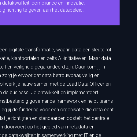
 datakwaliteit, compliance en innovatie.
g richting te geven aan het databeleid.
n digitale transformatie, waarin data een sleutelrol
atie, klantportalen en zelfs AI-initiatieven. Maar data
it en veiligheid gegarandeerd zijn. Daar kom jij in
en zorg je ervoor dat data betrouwbaar, veilig en
rol werk je nauw samen met de Lead Data Officer en
n de business. Je ontwikkelt en implementeert
komstbestendig governance framework en helpt teams
eg jij de fundering voor een organisatie die data écht
at je richtlijnen en standaarden opstelt, het centrale
en doorvoert op het gebied van metadata en
t de datakwaliteit in samenwerking met IT en de