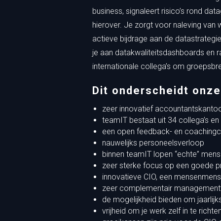
business, signaleert risico’s rond dat
hierover. Je zorgt voor naleving van 
actieve bijdrage aan de datastrategi
je aan datakwaliteitsdashboards en
internationale collega’s om groepsb
Dit onderscheidt onz
zeer innovatief accountantskanto
teamIT bestaat uit 34 collega’s en
een open feedback- en coachingcu
nauwelijks personeelsverloop
binnen teamIT lopen “echte” mens
zeer sterke focus op een goede p
innovatieve CIO, een mensenmens m
zeer complementair managemen
de mogelijkheid bieden om jaarlijks
vrijheid om je werk zelf in te richte