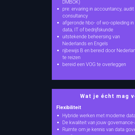
DMBOK)
pre: ervaring in accountancy, audit
consultancy
afgeronde hbo- of wo-opleiding in
data, IT of bedrijfskunde
uitstekende beheersing van
Nederlands en Engels
rijbewijs B en bereid door Nederla
te reizen
bereid een VOG te overleggen
Wat je écht mag 
Flexibiliteit
Hybride werken met moderne data-
De kwaliteit van jouw governance-
Ruimte om je kennis van data gov