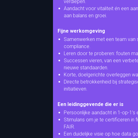
verdiepen.
Aandacht voor vitaliteit én een aa
aan balans en groei.
Fijne werkomgeving
Samenwerken met een team van spec
compliance.
Leren door te proberen: fouten ma
Successen vieren, van een verbete
nieuwe standaarden.
Korte, doelgerichte overleggen w
Directe betrokkenheid bij strategi
initiatieven.
Een leidinggevende die er is
Persoonlijke aandacht in 1-op-1’s e
Stimulans om je te certificeren 
FAIR.
Een duidelijke visie op hoe data g