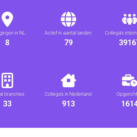
gingen in NL:
Actief in aantal landen:
Collega's intern
10
93
4590
al branches:
Collega's in Nederland:
Opgericht 
39
1071
189