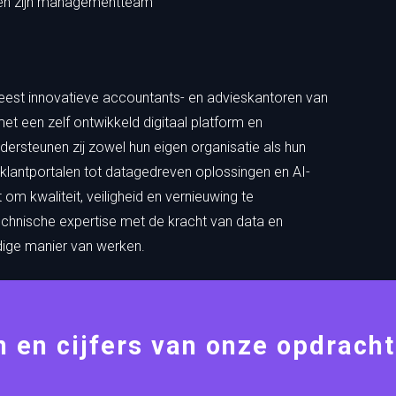
O en zijn managementteam
est innovatieve accountants- en advieskantoren van
met een zelf ontwikkeld digitaal platform en
dersteunen zij zowel hun eigen organisatie als hun
an klantportalen tot datagedreven oplossingen en AI-
 om kwaliteit, veiligheid en vernieuwing te
chnische expertise met de kracht van data en
ige manier van werken.
n en cijfers van onze opdrach