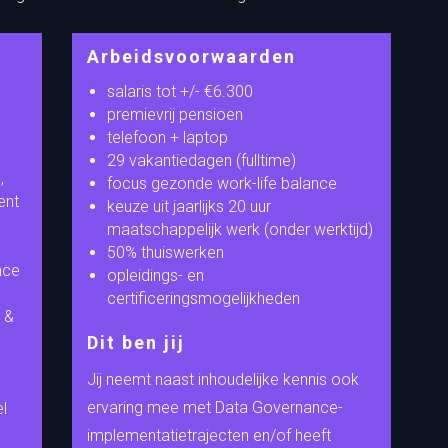
Arbeidsvoorwaarden
salaris tot +/- €6.300
premievrij pensioen
telefoon + laptop
29 vakantiedagen (fulltime)
,
focus gezonde work-life balance
ent
keuze uit jaarlijks 20 uur
maatschappelijk werk (onder werktijd)
50% thuiswerken
nce
opleidings- en
certificeringsmogelijkheden
n &
Dit ben jij
Jij neemt naast inhoudelijke kennis ook
ervaring mee met Data Governance-
l
implementatietrajecten en/of heeft