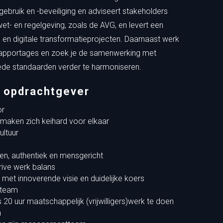
agebruik en -beveiliging en adviseert stakeholders
wet- en regelgeving, zoals de AVG, en levert een
e en digitale transformatieprojecten. Daarnaast werk
 rapportages en zoek je de samenwerking met
rede standaarden verder te harmoniseren.
e opdrachtgever
or
 maken zich keihard voor elkaar
ltuur
en, authentiek en mensgericht
rive werk balans
et innoverende visie en duidelijke koers
tteam
 20 uur maatschappelijk (vrijwilligers)werk te doen
n