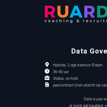
Data Gove
Hybride, 2 dgn kantoor R’dam
36-40 uur
Status: on hold
jaarcontract (met uitzicht op vas
Data is pas wa
Jij zorgt dat kwaliteit,