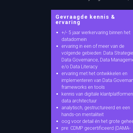
Gevraagde kennis &
ervaring
+/- 5 jaar werkervaring binnen het
datadomein
ervaring in een of meer van de
volgende gebieden: Data Strategie
Data Governance, Data Managem
e/o Data Literacy
ervaring met het ontwikkelen en
implementeren van Data Governa
frameworks en tools
kennis van digitale klantplatforme
data architectuur
analytisch, gestructureerd en een
hands-on mentaliteit
oog voor detail én het grote gehee
pre: CDMP gecertificeerd (DAMA-