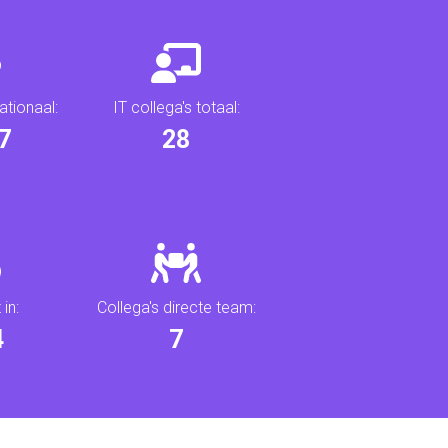
ationaal:
IT collega's totaal:
3
33
in:
Collega's directe team:
3
8