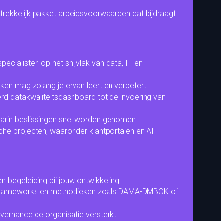
ntrekkelijk pakket arbeidsvoorwaarden dat bijdraagt
ialisten op het snijvlak van data, IT en
ken mag zolang je ervan leert en verbetert.
rd datakwaliteitsdashboard tot de invoering van
aarin beslissingen snel worden genomen.
sche projecten, waaronder klantportalen en AI-
n begeleiding bij jouw ontwikkeling.
in frameworks en methodieken zoals DAMA-DMBOK of
overnance de organisatie versterkt.