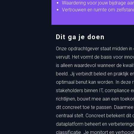
Waardering voor jouw bijdrage aan
Vertrouwen en ruimte om zelfstandi
Dit ga je doen
Onze opdrachtgever staat midden in ee
vervult. Het vormt de basis voor innov
is alleen waardevol wanneer de kwalite
beeld. Jij verbindt beleid en praktijk 
optimaal benut kan worden. In deze 
stakeholders binnen IT, compliance e
richtlijnen, bouwt mee aan een toe
dit concreet toe te passen. Daarmee l
centraal stelt. Concreet betekent dit d
dataplatform beheert en verbetering
classificatie. Je monitort en verhoog