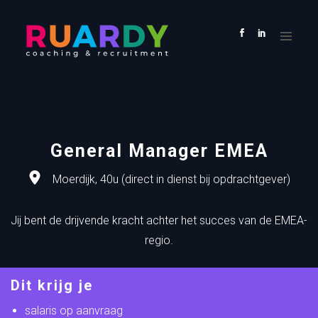
HOME
VACATURES
KANDIDAAT
OPDRACHTGEVER
OVER
ONS
General Manager EMEA
CONTACT
Moerdijk, 40u (direct in dienst bij opdrachtgever)
Jij bent de drijvende kracht achter het succes van de EMEA-
regio.
Dit krijg je
salaris op aanvraag