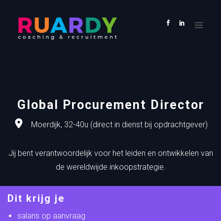
HOME
VACATURES
KANDIDAAT
OPDRACHTGEVER
OVER
ONS
Global Procurement Director
CONTACT
Moerdijk, 32-40u (direct in dienst bij opdrachtgever)
Jij bent verantwoordelijk voor het leiden en ontwikkelen van
de wereldwijde inkoopstrategie.
Dit krijg je
salaris op aanvraag