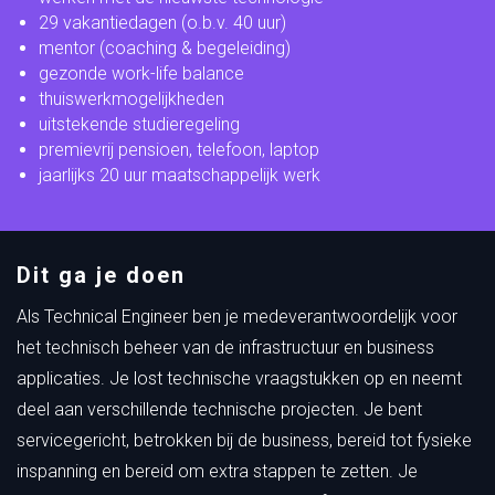
29 vakantiedagen (o.b.v. 40 uur)
mentor (coaching & begeleiding)
gezonde work-life balance
thuiswerkmogelijkheden
uitstekende studieregeling
premievrij pensioen,
telefoon, laptop
jaarlijks 20 uur maatschappelijk werk
Dit ga je doen
Als Technical Engineer ben je medeverantwoordelijk voor
het technisch beheer van de infrastructuur en business
applicaties. Je lost technische vraagstukken op en neemt
deel aan verschillende technische projecten. Je bent
servicegericht, betrokken bij de business, bereid tot fysieke
inspanning en bereid om extra stappen te zetten. Je