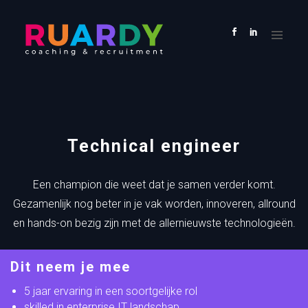
HOME
VACATURES
KANDIDAAT
OPDRACHTGEVER
OVER
ONS
Technical engineer
CONTACT
Een champion die weet dat je samen verder komt.
Gezamenlijk nog beter in je vak worden, innoveren, allround
en hands-on bezig zijn met de allernieuwste technologieën.
Dit neem je mee
5 jaar ervaring in een soortgelijke rol
skilled in enterprise IT landschap