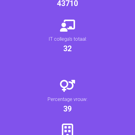
45747
IT collega's totaal:
33
Percentage vrouw:
41