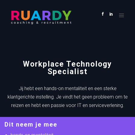
HOME
VACATURES
KANDIDAAT
OPDRACHTGEVER
OVER
ONS
Workplace Technology
CONTACT
Specialist
Jij hebt een hands-on mentaliteit en een sterke
klantgerichte instelling. Je vindt het geen probleem om te
reizen en hebt een passie voor IT en serviceverlening.
Dit neem je mee